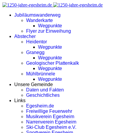
Jubiläumswanderweg
Wanderkarte
Wegpunkte
Flyer zur Einweihung
Abstecher
Heidentor
Wegpunkte
Granegg
Wegpunkte
Geologischer Plattenkalk
Wegpunkte
Mühlbrünnele
Wegpunkte
Unsere Gemeinde
Daten und Fakten
Geschichtliches
Links
Egesheim.de
Freiwillige Feuerwehr
Musikverein Egesheim
Narrenverein Egesheim
Ski-Club Egesheim e.V.
Sportverein Egesheim