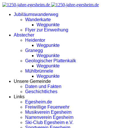
Jubiläumswanderweg
Wanderkarte
Wegpunkte
Flyer zur Einweihung
Abstecher
Heidentor
Wegpunkte
Granegg
Wegpunkte
Geologischer Plattenkalk
Wegpunkte
Mühlbrünnele
Wegpunkte
Unsere Gemeinde
Daten und Fakten
Geschichtliches
Links
Egesheim.de
Freiwillige Feuerwehr
Musikverein Egesheim
Narrenverein Egesheim
Ski-Club Egesheim e.V.
Sportverein Egesheim